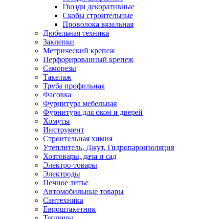
Гвозди декоративные
Скобы строительные
Проволока вязальная
Дюбельная техника
Заклепки
Метрический крепеж
Перфорированный крепеж
Саморезы
Такелаж
Труба профильная
Фасовка
Фурнитура мебельная
Фурнитура для окон и дверей
Хомуты
Инструмент
Строительная химия
Утеплитель, Джут, Гидропароизоляция
Хозтовары, дача и сад
Электро-товары
Электроды
Печное литье
Автомобильные товары
Сантехника
Евроштакетник
Теплицы