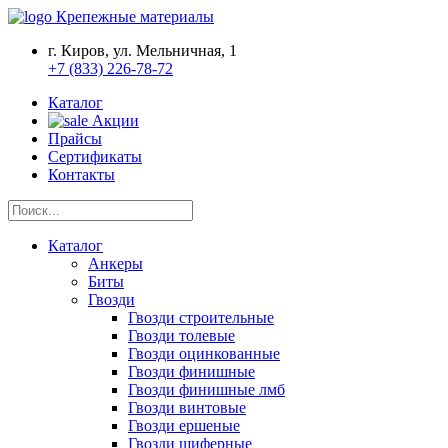
Крепежные материалы
г. Киров, ул. Мельничная, 1
+7 (833) 226-78-72
Каталог
Акции
Прайсы
Сертификаты
Контакты
Каталог
Анкеры
Биты
Гвозди
Гвозди строительные
Гвозди толевые
Гвозди оцинкованные
Гвозди финишные
Гвозди финишные лмб
Гвозди винтовые
Гвозди ершеные
Гвозди шиферные