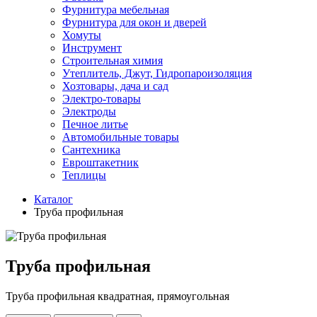
Фурнитура мебельная
Фурнитура для окон и дверей
Хомуты
Инструмент
Строительная химия
Утеплитель, Джут, Гидропароизоляция
Хозтовары, дача и сад
Электро-товары
Электроды
Печное литье
Автомобильные товары
Сантехника
Евроштакетник
Теплицы
Каталог
Труба профильная
Труба профильная
Труба профильная квадратная, прямоугольная