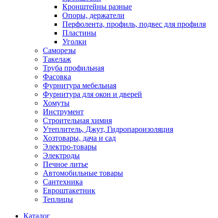
Кронштейны разные
Опоры, держатели
Перфолента, профиль, подвес для профиля
Пластины
Уголки
Саморезы
Такелаж
Труба профильная
Фасовка
Фурнитура мебельная
Фурнитура для окон и дверей
Хомуты
Инструмент
Строительная химия
Утеплитель, Джут, Гидропароизоляция
Хозтовары, дача и сад
Электро-товары
Электроды
Печное литье
Автомобильные товары
Сантехника
Евроштакетник
Теплицы
Каталог