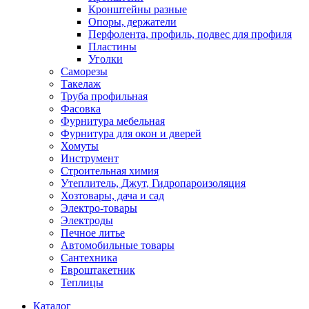
Кронштейны разные
Опоры, держатели
Перфолента, профиль, подвес для профиля
Пластины
Уголки
Саморезы
Такелаж
Труба профильная
Фасовка
Фурнитура мебельная
Фурнитура для окон и дверей
Хомуты
Инструмент
Строительная химия
Утеплитель, Джут, Гидропароизоляция
Хозтовары, дача и сад
Электро-товары
Электроды
Печное литье
Автомобильные товары
Сантехника
Евроштакетник
Теплицы
Каталог