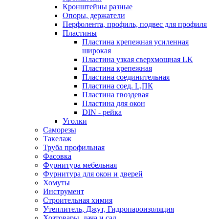
Кронштейны разные
Опоры, держатели
Перфолента, профиль, подвес для профиля
Пластины
Пластина крепежная усиленная
широкая
Пластина узкая сверхмощная LK
Пластина крепежная
Пластина соединительная
Пластина соед. L,ПК
Пластина гвоздевая
Пластина для окон
DIN - рейка
Уголки
Саморезы
Такелаж
Труба профильная
Фасовка
Фурнитура мебельная
Фурнитура для окон и дверей
Хомуты
Инструмент
Строительная химия
Утеплитель, Джут, Гидропароизоляция
Хозтовары, дача и сад