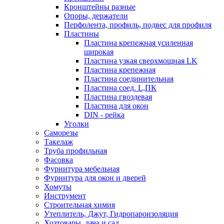
Кронштейны разные
Опоры, держатели
Перфолента, профиль, подвес для профиля
Пластины
Пластина крепежная усиленная
широкая
Пластина узкая сверхмощная LK
Пластина крепежная
Пластина соединительная
Пластина соед. L,ПК
Пластина гвоздевая
Пластина для окон
DIN - рейка
Уголки
Саморезы
Такелаж
Труба профильная
Фасовка
Фурнитура мебельная
Фурнитура для окон и дверей
Хомуты
Инструмент
Строительная химия
Утеплитель, Джут, Гидропароизоляция
Хозтовары, дача и сад