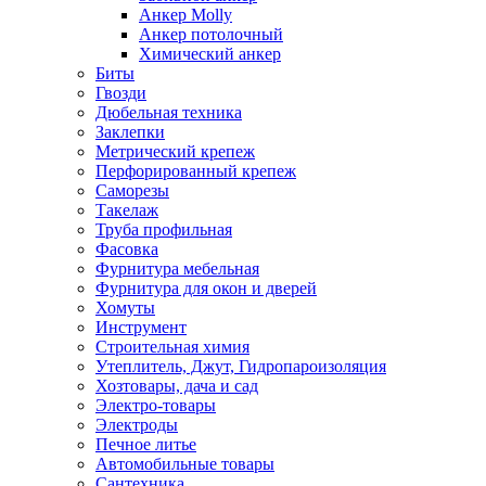
Анкер Molly
Анкер потолочный
Химический анкер
Биты
Гвозди
Дюбельная техника
Заклепки
Метрический крепеж
Перфорированный крепеж
Саморезы
Такелаж
Труба профильная
Фасовка
Фурнитура мебельная
Фурнитура для окон и дверей
Хомуты
Инструмент
Строительная химия
Утеплитель, Джут, Гидропароизоляция
Хозтовары, дача и сад
Электро-товары
Электроды
Печное литье
Автомобильные товары
Сантехника