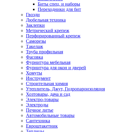
Биты спец. и наборы
Переходники для бит
Гвозди
Дюбельная техника
Заклепки
Метрический крепеж
Перфорированный крепеж
Саморезы
Такелаж
Труба профильная
Фасовка
Фурнитура мебельная
Фурнитура для окон и дверей
Хомуты
Инструмент
Строительная химия
Утеплитель, Джут, Гидропароизоляция
Хозтовары, дача и сад
Электро-товары
Электроды
Печное литье
Автомобильные товары
Сантехника
Евроштакетник
Теплицы