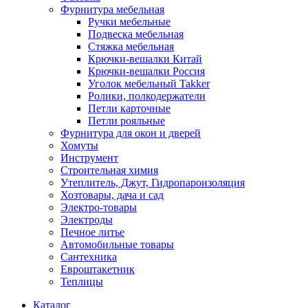
Фурнитура мебельная
Ручки мебельные
Подвеска мебельная
Стяжка мебельная
Крючки-вешалки Китай
Крючки-вешалки Россия
Уголок мебельный Takker
Ролики, полкодержатели
Петли карточные
Петли рояльные
Фурнитура для окон и дверей
Хомуты
Инструмент
Строительная химия
Утеплитель, Джут, Гидропароизоляция
Хозтовары, дача и сад
Электро-товары
Электроды
Печное литье
Автомобильные товары
Сантехника
Евроштакетник
Теплицы
Каталог