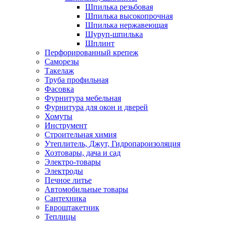
Шпилька резьбовая
Шпилька высокопрочная
Шпилька нержавеющая
Шуруп-шпилька
Шплинт
Перфорированный крепеж
Саморезы
Такелаж
Труба профильная
Фасовка
Фурнитура мебельная
Фурнитура для окон и дверей
Хомуты
Инструмент
Строительная химия
Утеплитель, Джут, Гидропароизоляция
Хозтовары, дача и сад
Электро-товары
Электроды
Печное литье
Автомобильные товары
Сантехника
Евроштакетник
Теплицы