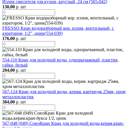
Излив смесителя для кухни, круглый, 24 см (565-042)
130,00
р. шт
FRESSO Кран водоразборный кор. излив, вентильный, с
аэратором, 1/2", цинк(554-039)
176,00
р. шт
554-110 Кран для холодной воды, однорычажный, пластик,
гайка, белый
204,00
р. шт
567-124 Кран для холодной воды, керам. картридж 25мм, хром
металлопластик
384,00
р. шт
567-048 (049) СоюзКран Кран для холодной воды,керам.кран-