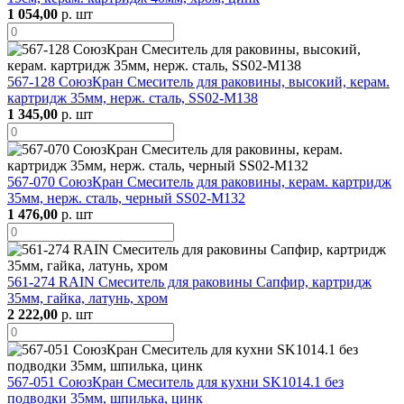
1 054,00
р. шт
567-128 СоюзКран Смеситель для раковины, высокий, керам.
картридж 35мм, нерж. сталь, SS02-M138
1 345,00
р. шт
567-070 СоюзКран Смеситель для раковины, керам. картридж
35мм, нерж. сталь, черный SS02-M132
1 476,00
р. шт
561-274 RAIN Смеситель для раковины Сапфир, картридж
35мм, гайка, латунь, хром
2 222,00
р. шт
567-051 СоюзКран Смеситель для кухни SK1014.1 без
подводки 35мм, шпилька, цинк