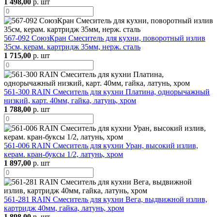
1 498,00
р. шт
567-092 СоюзКран Смеситель для кухни, поворотный излив
35см, керам. картридж 35мм, нерж. сталь
1 715,00
р. шт
561-300 RAIN Смеситель для кухни Платина, однорычажный
низкий, карт. 40мм, гайка, латунь, хром
1 788,00
р. шт
561-006 RAIN Смеситель для кухни Уран, высокий излив,
керам. кран-буксы 1/2, латунь, хром
1 897,00
р. шт
561-281 RAIN Смеситель для кухни Вега, выдвижной излив,
картридж 40мм, гайка, латунь, хром
1 898,00
р. шт