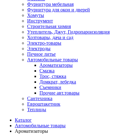
Фурнитура мебельная
Фурнитура для окон и дверей
Хомуты
Инструмент
Строительная химия
Утеплитель, Джут, Гидропароизоляция
Хозтовары, дача и сад
Электро-товары
Электроды
Печное литье
Автомобильные товары
Ароматизаторы
Смазка
Трос, стяжка
Домкрат, лебедка
Съемники
Прочие авт.товары
Сантехника
Евроштакетник
Теплицы
Каталог
Автомобильные товары
Ароматизаторы