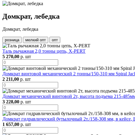
Домкрат, лебедка
Домкрат, лебедка
розница
мелкий опт
опт
Таль рычажная 2,0 тонны цепь, X-PERT
5 270,00
р. шт
Домкрат винтовой механический 2 тонны/150-310 мм Spiral Jac
2 211,00
р. шт
Домкрат механический винтовой 2т, высота подъема 215-485мм
3 228,00
р. шт
Домкрат гидравлический бутылочный 2т./158-308 мм, в кейсе, 
1 657,00
р. шт