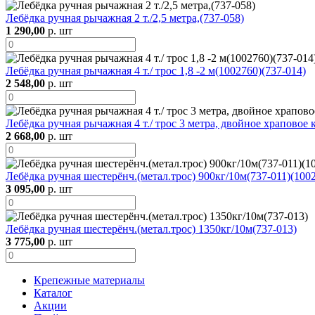
Лебёдка ручная рычажная 2 т./2,5 метра,(737-058)
1 290,00
р. шт
Лебёдка ручная рычажная 4 т./ трос 1,8 -2 м(1002760)(737-014)
2 548,00
р. шт
Лебёдка ручная рычажная 4 т./ трос 3 метра, двойное храповое 
2 668,00
р. шт
Лебёдка ручная шестерёнч.(метал.трос) 900кг/10м(737-011)(100
3 095,00
р. шт
Лебёдка ручная шестерёнч.(метал.трос) 1350кг/10м(737-013)
3 775,00
р. шт
Крепежные материалы
Каталог
Акции