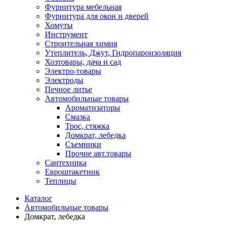
Фурнитура мебельная
Фурнитура для окон и дверей
Хомуты
Инструмент
Строительная химия
Утеплитель, Джут, Гидропароизоляция
Хозтовары, дача и сад
Электро-товары
Электроды
Печное литье
Автомобильные товары
Ароматизаторы
Смазка
Трос, стяжка
Домкрат, лебедка
Съемники
Прочие авт.товары
Сантехника
Евроштакетник
Теплицы
Каталог
Автомобильные товары
Домкрат, лебедка