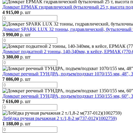
Домкрат ЕРМАК гидравлический бутылочный 25 т, высота подъ
4 915,00
р. шт
Домкрат SPARK LUX 32 тонны, гидравлический, бутылочный 
3 990,00
р. шт
Домкрат подкатной 2 тонны, 140-340мм, в кейсе, ЕРМАК (770-
3 380,00
р. шт
Домкрат реечный ТУНДРА, подъем/подхват 1070/155 мм, 48", 3
7 086,00
р. шт
Домкрат реечный ТУНДРА, подъем/подхват 1350/155 мм, 60", 
7 616,00
р. шт
Лебёдка ручная рычажная 2 т./1,8-2 м(737-012)(1002759)
1 188,00
р. шт