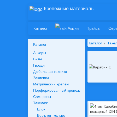
Крепежные материалы
Каталог
Акции
Прайсы
Сер
Каталог
Таке
Каталог
Анкеры
Биты
Гвозди
Дюбельная техника
Заклепки
Метрический крепеж
Перфорированный крепеж
Саморезы
Такелаж
Блок
Вертлюг, кольцо