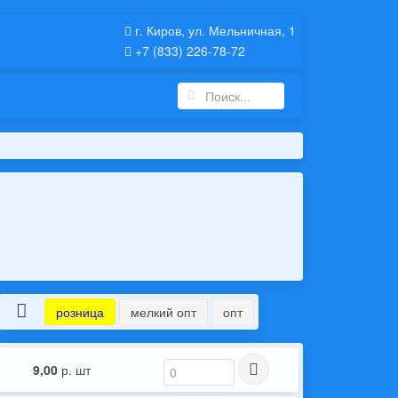
г. Киров, ул. Мельничная, 1
+7 (833) 226-78-72
розница
мелкий опт
опт
9,00
р. шт