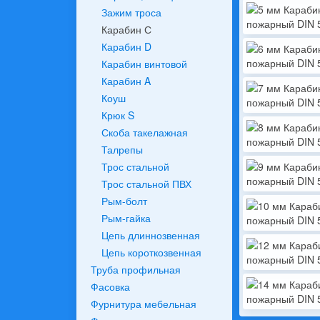
Зажим троса
Карабин С
Карабин D
Карабин винтовой
Карабин A
Коуш
Крюк S
Скоба такелажная
Талрепы
Трос стальной
Трос стальной ПВХ
Рым-болт
Рым-гайка
Цепь длиннозвенная
Цепь короткозвенная
Труба профильная
Фасовка
Фурнитура мебельная