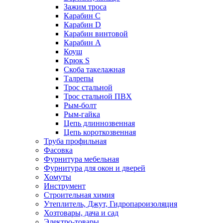
Зажим троса
Карабин С
Карабин D
Карабин винтовой
Карабин A
Коуш
Крюк S
Скоба такелажная
Талрепы
Трос стальной
Трос стальной ПВХ
Рым-болт
Рым-гайка
Цепь длиннозвенная
Цепь короткозвенная
Труба профильная
Фасовка
Фурнитура мебельная
Фурнитура для окон и дверей
Хомуты
Инструмент
Строительная химия
Утеплитель, Джут, Гидропароизоляция
Хозтовары, дача и сад
Электро-товары