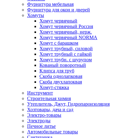
Фурнитура мебельная
Фурнитура для окон и дверей
Хомуты
Хомут червячный
Хомут червячный Россия
Хомут червячный, нерж.
Хомут червячный NORMA
Хомут с барашком
Хомут трубный, силовой
Хомут трубный с гайкой
Хомут трубн. с шурупом
Кованый поворотный
Клипса для труб
Скоба однолапковая
Скоба двухлапоквая
Хомут-стяжка
Инструмент
Строительная химия
Утеплитель, Джут, Гидропароизоляция
Хозтовары, дача и сад
Электро-товары
Электроды
Печное литье
Автомобильные товары
Сантехника