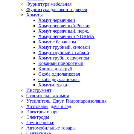
Фурнитура мебельная
Фурнитура для окон и дверей
Хомуты
Хомут червячный
Хомут червячный Россия
Хомут червячный, нерж.
Хомут червячный NORMA
Хомут с барашком
Хомут трубный, силовой
Хомут трубный с гайкой
Хомут трубн. с шурупом
Кованый поворотный
Клипса для труб
Скоба однолапковая
Скоба двухлапоквая
Хомут-стяжка
Инструмент
Строительная химия
Утеплитель, Джут, Гидропароизоляция
Хозтовары, дача и сад
Электро-товары
Электроды
Печное литье
Автомобильные товары
Сантехника