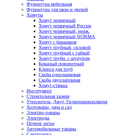
Фурнитура мебельная
Фурнитура для окон и дверей
Хомуты
Хомут червячный
Хомут червячный Россия
Хомут червячный, нерж.
Хомут червячный NORMA
Хомут с барашком
Хомут трубный, силовой
Хомут трубный с гайкой
Хомут трубн. с шурупом
Кованый поворотный
Клипса для труб
Скоба однолапковая
Скоба двухлапоквая
Хомут-стяжка
Инструмент
Строительная химия
Утеплитель, Джут, Гидропароизоляция
Хозтовары, дача и сад
Электро-товары
Электроды
Печное литье
Автомобильные товары
Сантехника