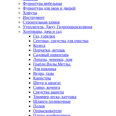
Фурнитура мебельная
Фурнитура для окон и дверей
Хомуты
Инструмент
Строительная химия
Утеплитель, Джут, Гидропароизоляция
Хозтовары, дача и сад
Газ, горелки
Септики, средства для очистки
Колеса
Перчатки, ветошь
Садовый инвентарь
Лопаты, черенки, лом
Грабли.Вилы.Метлы.
Для пикника
Ведра, тазы
Канистры
Шнур и шпагат
Совки, кочерга
Средства защиты
Триммер,леска, катушка
Шланги поливочные
Полив
Опрыскиватели
Плиты конфорочные