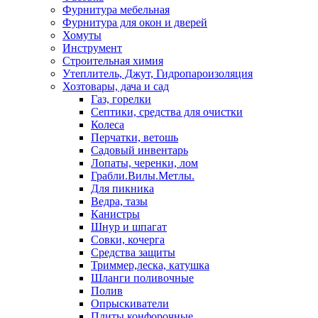
Фурнитура мебельная
Фурнитура для окон и дверей
Хомуты
Инструмент
Строительная химия
Утеплитель, Джут, Гидропароизоляция
Хозтовары, дача и сад
Газ, горелки
Септики, средства для очистки
Колеса
Перчатки, ветошь
Садовый инвентарь
Лопаты, черенки, лом
Грабли.Вилы.Метлы.
Для пикника
Ведра, тазы
Канистры
Шнур и шпагат
Совки, кочерга
Средства защиты
Триммер,леска, катушка
Шланги поливочные
Полив
Опрыскиватели
Плиты конфорочные