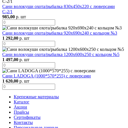
Сани волокуши охота/рыбалка 830х450х220 с люверсами
С-2/1
985,00
р. шт
Сани волокуши охота/рыбалка 920х690х240 с кольцом №3
1 292,00
р. шт
Сани волокуши охота/рыбалка 1200х600х250 с кольцом №5
1 497,00
р. шт
Сани LADOGA (1000*570*255) с люверсами
1 620,00
р. шт
Крепежные материалы
Каталог
Акции
Прайсы
Сертификаты
Контакты
Персональные данные