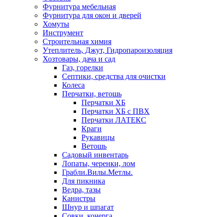
Фурнитура мебельная
Фурнитура для окон и дверей
Хомуты
Инструмент
Строительная химия
Утеплитель, Джут, Гидропароизоляция
Хозтовары, дача и сад
Газ, горелки
Септики, средства для очистки
Колеса
Перчатки, ветошь
Перчатки ХБ
Перчатки ХБ с ПВХ
Перчатки ЛАТЕКС
Краги
Рукавицы
Ветошь
Садовый инвентарь
Лопаты, черенки, лом
Грабли.Вилы.Метлы.
Для пикника
Ведра, тазы
Канистры
Шнур и шпагат
Совки, кочерга