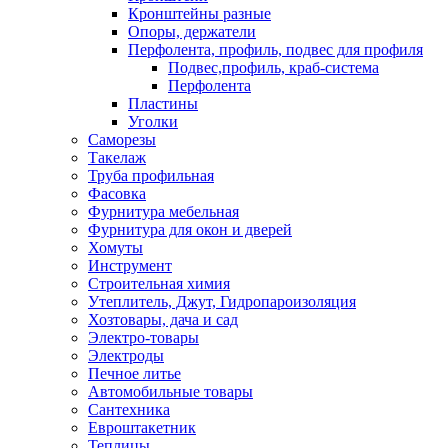
Кронштейны разные
Опоры, держатели
Перфолента, профиль, подвес для профиля
Подвес,профиль, краб-система
Перфолента
Пластины
Уголки
Саморезы
Такелаж
Труба профильная
Фасовка
Фурнитура мебельная
Фурнитура для окон и дверей
Хомуты
Инструмент
Строительная химия
Утеплитель, Джут, Гидропароизоляция
Хозтовары, дача и сад
Электро-товары
Электроды
Печное литье
Автомобильные товары
Сантехника
Евроштакетник
Теплицы