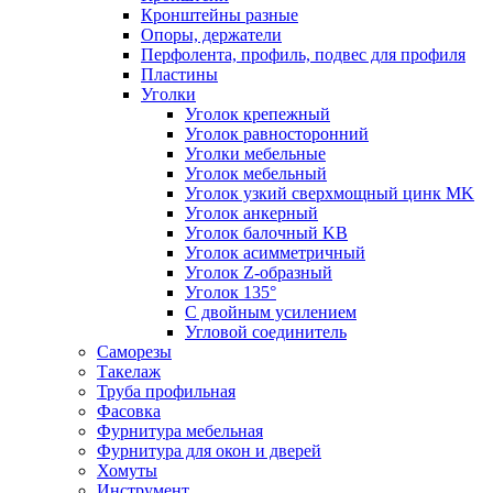
Кронштейны разные
Опоры, держатели
Перфолента, профиль, подвес для профиля
Пластины
Уголки
Уголок крепежный
Уголок равносторонний
Уголки мебельные
Уголок мебельный
Уголок узкий сверхмощный цинк MK
Уголок анкерный
Уголок балочный KB
Уголок асимметричный
Уголок Z-образный
Уголок 135°
С двойным усилением
Угловой соединитель
Саморезы
Такелаж
Труба профильная
Фасовка
Фурнитура мебельная
Фурнитура для окон и дверей
Хомуты
Инструмент