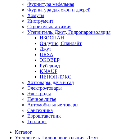
Фурнитура мебельная
Фурнитура для окон и дверей
Хомуты
Инструмент
Строительная химия
Утеплитель, Джут, Гидропароизоляция
ИЗОСПАН
Ондутис, Спанлайт
Джут
URSA
ЭКОВЕР
Рубероид
KNAUF
ПЕНОПЛЭКС
Хозтовары, дача и сад
Электро-товары
Электроды
Печное литье
Автомобильные товары
Сантехника
Евроштакетник
Теплицы
Каталог
Утеплитель, Гидропароизоляция, Джут