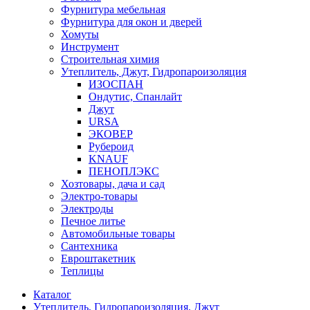
Фурнитура мебельная
Фурнитура для окон и дверей
Хомуты
Инструмент
Строительная химия
Утеплитель, Джут, Гидропароизоляция
ИЗОСПАН
Ондутис, Спанлайт
Джут
URSA
ЭКОВЕР
Рубероид
KNAUF
ПЕНОПЛЭКС
Хозтовары, дача и сад
Электро-товары
Электроды
Печное литье
Автомобильные товары
Сантехника
Евроштакетник
Теплицы
Каталог
Утеплитель, Гидропароизоляция, Джут