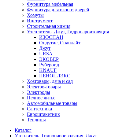
Фурнитура мебельная
Фурнитура для окон и дверей
Хомуты
Инструмент
Строительная химия
Утеплитель, Джут, Гидропароизоляция
ИЗОСПАН
Ондутис, Спанлайт
Джут
URSA
ЭКОВЕР
Рубероид
KNAUF
ПЕНОПЛЭКС
Хозтовары, дача и сад
Электро-товары
Электроды
Печное литье
Автомобильные товары
Сантехника
Евроштакетник
Теплицы
Каталог
Утеплитель, Гидропароизоляция, Джут