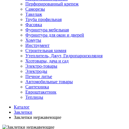
Перфорированный крепеж
Саморезы
Такелаж
Труба профильная
Фасовка
Фурнитура мебельная
Фурнитура для окон и дверей
Хомуты
Инструмент
Строительная химия
Утеплитель, Джут, Гидропароизоляция
Хозтовары, дача и сад
Электро-товары
Электроды
Печное литье
Автомобильные товары
Сантехника
Евроштакетник
Теплицы
Каталог
Заклепки
Заклепки нержавеющие