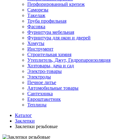
Перфорированный крепеж
Саморезы
Такелаж
Труба профильная
Фасовка
Фурнитура мебельная
Фурнитура для окон и дверей
Хомуты
Инструмент
Строительная химия
Утеплитель, Джут, Гидропароизоляция
Хозтовары, дача и сад
Электро-товары
Электроды
Печное литье
Автомобильные товары
Сантехника
Евроштакетник
Теплицы
Каталог
Заклепки
Заклепки резьбовые