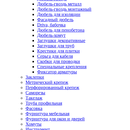
Дюбель-гвоздь металл
Дюбель-гвоздь монтажный
Дюбель для изоляции
Фасадный дюбель
Driva, бабочка
Дюбель для пенобетона
Дюбель-хомут
Заглушки декоративные
Заглушки для труб
Крестики для плитки
Серьга для кабеля
Скобки для проводки
Специальные крепления
Фиксатор арматуры
Заклепки
Метрический крепеж
Перфорированный крепеж
Саморезы
Такелаж
Труба профильная
Фасовка
Фурнитура мебельная
Фурнитура для окон и дверей
Хомуты
Инструмент