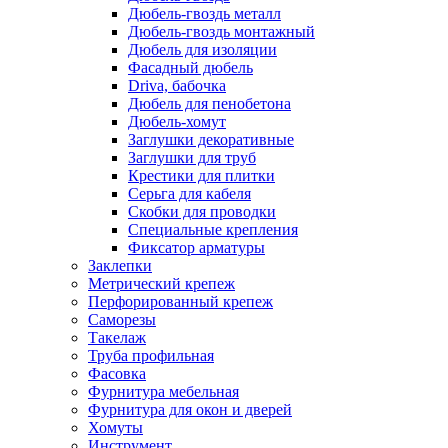
Дюбель-гвоздь металл
Дюбель-гвоздь монтажный
Дюбель для изоляции
Фасадный дюбель
Driva, бабочка
Дюбель для пенобетона
Дюбель-хомут
Заглушки декоративные
Заглушки для труб
Крестики для плитки
Серьга для кабеля
Скобки для проводки
Специальные крепления
Фиксатор арматуры
Заклепки
Метрический крепеж
Перфорированный крепеж
Саморезы
Такелаж
Труба профильная
Фасовка
Фурнитура мебельная
Фурнитура для окон и дверей
Хомуты
Инструмент