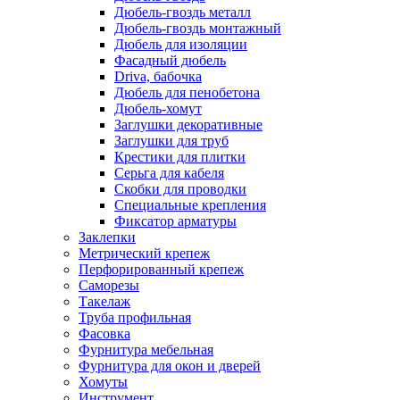
Дюбель-гвоздь металл
Дюбель-гвоздь монтажный
Дюбель для изоляции
Фасадный дюбель
Driva, бабочка
Дюбель для пенобетона
Дюбель-хомут
Заглушки декоративные
Заглушки для труб
Крестики для плитки
Серьга для кабеля
Скобки для проводки
Специальные крепления
Фиксатор арматуры
Заклепки
Метрический крепеж
Перфорированный крепеж
Саморезы
Такелаж
Труба профильная
Фасовка
Фурнитура мебельная
Фурнитура для окон и дверей
Хомуты
Инструмент