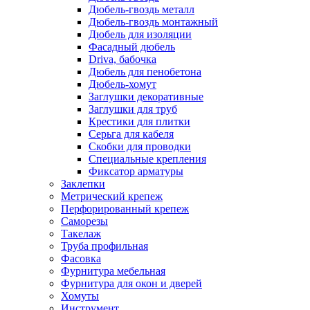
Дюбель-гвоздь металл
Дюбель-гвоздь монтажный
Дюбель для изоляции
Фасадный дюбель
Driva, бабочка
Дюбель для пенобетона
Дюбель-хомут
Заглушки декоративные
Заглушки для труб
Крестики для плитки
Серьга для кабеля
Скобки для проводки
Специальные крепления
Фиксатор арматуры
Заклепки
Метрический крепеж
Перфорированный крепеж
Саморезы
Такелаж
Труба профильная
Фасовка
Фурнитура мебельная
Фурнитура для окон и дверей
Хомуты
Инструмент