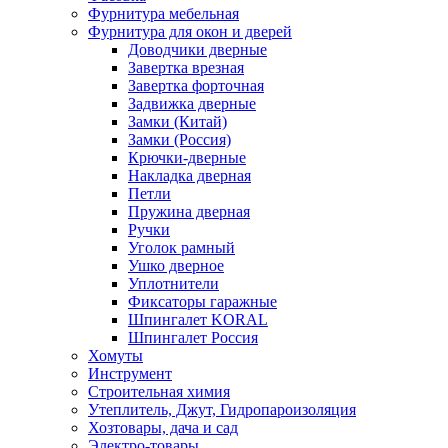
Фурнитура мебельная
Фурнитура для окон и дверей
Доводчики дверные
Завертка врезная
Завертка форточная
Задвижка дверные
Замки (Китай)
Замки (Россия)
Крючки-дверные
Накладка дверная
Петли
Пружина дверная
Ручки
Уголок рамный
Ушко дверное
Уплотнители
Фиксаторы гаражные
Шпингалет KORAL
Шпингалет Россия
Хомуты
Инструмент
Строительная химия
Утеплитель, Джут, Гидропароизоляция
Хозтовары, дача и сад
Электро-товары