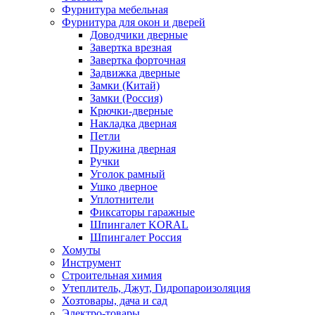
Фурнитура мебельная
Фурнитура для окон и дверей
Доводчики дверные
Завертка врезная
Завертка форточная
Задвижка дверные
Замки (Китай)
Замки (Россия)
Крючки-дверные
Накладка дверная
Петли
Пружина дверная
Ручки
Уголок рамный
Ушко дверное
Уплотнители
Фиксаторы гаражные
Шпингалет KORAL
Шпингалет Россия
Хомуты
Инструмент
Строительная химия
Утеплитель, Джут, Гидропароизоляция
Хозтовары, дача и сад
Электро-товары