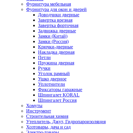
Фурнитура мебельная
Фурнитура для окон и дверей
Доводчики дверные
Завертка врезная
Завертка форточная
Задвижка дверные
Замки (Китай)
Замки (Россия)
Крючки-дверные
Накладка дверная
Петли
Пружина дверная
Ручки
Уголок рамный
Ушко дверное
Уплотнители
Фиксаторы гаражные
Шпингалет KORAL
Шпингалет Россия
Хомуты
Инструмент
Строительная химия
Утеплитель, Джут, Гидропароизоляция
Хозтовары, дача и сад
Электро-товары