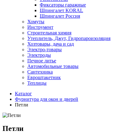
Фиксаторы гаражные
Шпингалет KORAL
Шпингалет Россия
Хомуты
Инструмент
Строительная химия
Утеплитель, Джут, Гидропароизоляция
Хозтовары, дача и сад
Электро-товары
Электроды
Печное литье
Автомобильные товары
Сантехника
Евроштакетник
Теплицы
Каталог
Фурнитура для окон и дверей
Петли
Петли