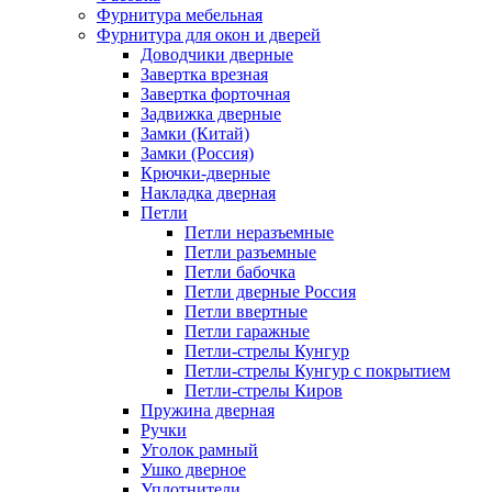
Фурнитура мебельная
Фурнитура для окон и дверей
Доводчики дверные
Завертка врезная
Завертка форточная
Задвижка дверные
Замки (Китай)
Замки (Россия)
Крючки-дверные
Накладка дверная
Петли
Петли неразъемные
Петли разъемные
Петли бабочка
Петли дверные Россия
Петли ввертные
Петли гаражные
Петли-стрелы Кунгур
Петли-стрелы Кунгур с покрытием
Петли-стрелы Киров
Пружина дверная
Ручки
Уголок рамный
Ушко дверное
Уплотнители