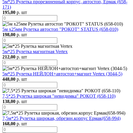
5м*25 Рулетка прорезиненный корпус, автостоп, Ермак (658-
171)
195,00
р. шт
5м х25мм Рулетка автостоп "РОКОТ" STATUS (658-010)
198,00
р. шт
5м*25 Рулетка магнитная Vertex
212,00
р. шт
5м*25 Рулетка НЕЙЛОН+автостоп+магнит Vertex (3044-5)
448,00
р. шт
7,5*25 Рулетка широкая "невидимка" РОКОТ (658-110)
138,00
р. шт
7,5м*25 Рулетка широкая, обрезин.корпус Ермак(658-994)
168,00
р. шт