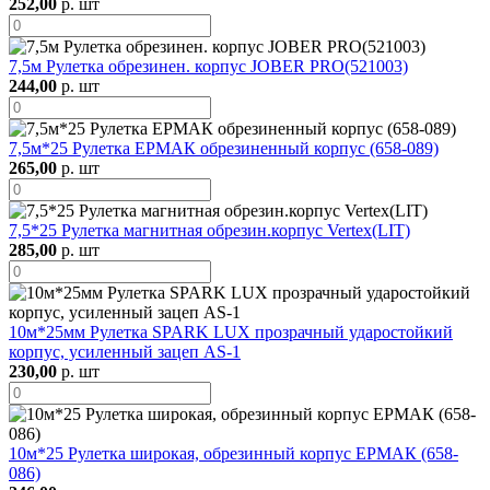
252,00
р. шт
7,5м Рулетка обрезинен. корпус JOBER PRO(521003)
244,00
р. шт
7,5м*25 Рулетка ЕРМАК обрезиненный корпус (658-089)
265,00
р. шт
7,5*25 Рулетка магнитная обрезин.корпус Vertex(LIT)
285,00
р. шт
10м*25мм Рулетка SPARK LUX прозрачный ударостойкий
корпус, усиленный зацеп AS-1
230,00
р. шт
10м*25 Рулетка широкая, обрезинный корпус ЕРМАК (658-
086)