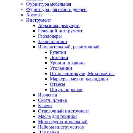
Фурнитура мебельная
Фурнитура для окон и дверей
Хомуты
Инструмент
Абразивы, режущий
Режущий инструмент
Гвоздодеры
Заклепочники
Измерительный, разметочный
Рулетки
Линейки
Уровни, правило
Угольники
Штангенциркули, Микрометры
Маркеры, мелки, карандаши
Отвесы
Шнур, порошок
Изолента
Скотч, пленка
Ключи
Отделочный инструмент
Масла для техники
Многофункциональный
Наборы инструментов
Для пайки