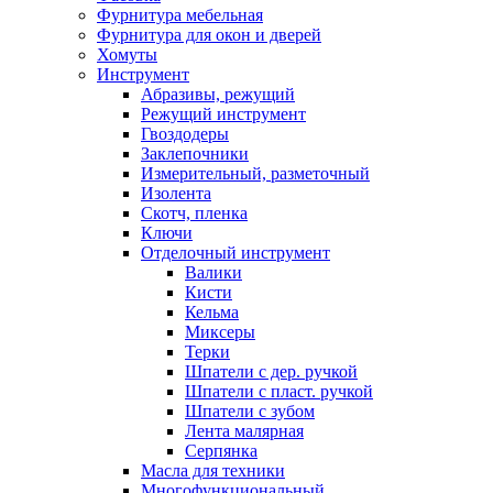
Фурнитура мебельная
Фурнитура для окон и дверей
Хомуты
Инструмент
Абразивы, режущий
Режущий инструмент
Гвоздодеры
Заклепочники
Измерительный, разметочный
Изолента
Скотч, пленка
Ключи
Отделочный инструмент
Валики
Кисти
Кельма
Миксеры
Терки
Шпатели с дер. ручкой
Шпатели с пласт. ручкой
Шпатели с зубом
Лента малярная
Серпянка
Масла для техники
Многофункциональный