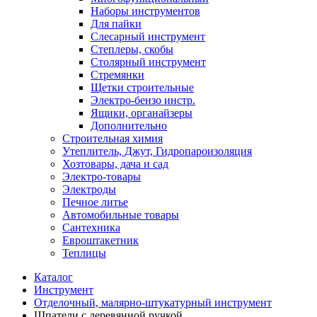
Наборы инструментов
Для пайки
Слесарный инструмент
Степлеры, скобы
Столярный инструмент
Стремянки
Щетки строительные
Электро-бензо инстр.
Ящики, органайзеры
Дополнительно
Строительная химия
Утеплитель, Джут, Гидропароизоляция
Хозтовары, дача и сад
Электро-товары
Электроды
Печное литье
Автомобильные товары
Сантехника
Евроштакетник
Теплицы
Каталог
Инструмент
Отделочный, малярно-штукатурный инструмент
Шпатели с деревянной ручкой