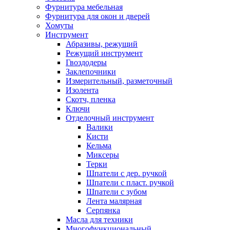
Фурнитура мебельная
Фурнитура для окон и дверей
Хомуты
Инструмент
Абразивы, режущий
Режущий инструмент
Гвоздодеры
Заклепочники
Измерительный, разметочный
Изолента
Скотч, пленка
Ключи
Отделочный инструмент
Валики
Кисти
Кельма
Миксеры
Терки
Шпатели с дер. ручкой
Шпатели с пласт. ручкой
Шпатели с зубом
Лента малярная
Серпянка
Масла для техники
Многофункциональный