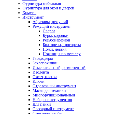
Фурнитура мебельная
Фурнитура для окон и дверей
Хомуты
Инструмент
Абразивы, режущий
Режущий инструмент
Сверла
Буры, коронки
Резьбонарезной
Болторезы, тросорезы
Ножи, лезвия
Ножницы по металлу
Гвоздодеры
Заклепочники
Измерительный, разметочный
Изолента
Скотч, пленка
Ключи
Отделочный инструмент
Масла для техники
Многофункциональный
Наборы инструментов
Для пайки
Слесарный инструмент
Степлеры, скобы