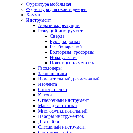
Фурнитура мебельная
Фурнитура для окон и дверей
Хомуты
Инструмент
Абразивы, режущий
Режущий инструмент
Сверла
Буры, коронки
Резьбонарезной
Болторезы, тросорезы
Ножи, лезвия
Ножницы по металлу
Гвоздодеры
Заклепочники
Измерительный, разметочный
Изолента
Скотч, пленка
Ключи
Отделочный инструмент
Масла для техники
Многофункциональный
Наборы инструментов
Для пайки
Слесарный инструмент
Степлеры, скобы