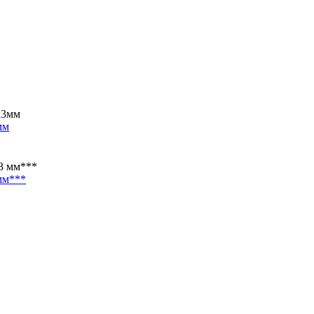
мм
мм***