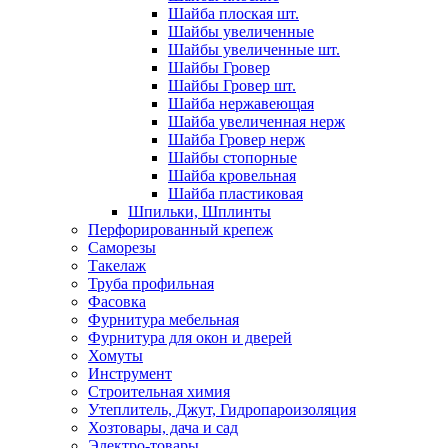
Шайба плоская шт.
Шайбы увеличенные
Шайбы увеличенные шт.
Шайбы Гровер
Шайбы Гровер шт.
Шайба нержавеющая
Шайба увеличенная нерж
Шайба Гровер нерж
Шайбы стопорные
Шайба кровельная
Шайба пластиковая
Шпильки, Шплинты
Перфорированный крепеж
Саморезы
Такелаж
Труба профильная
Фасовка
Фурнитура мебельная
Фурнитура для окон и дверей
Хомуты
Инструмент
Строительная химия
Утеплитель, Джут, Гидропароизоляция
Хозтовары, дача и сад
Электро-товары