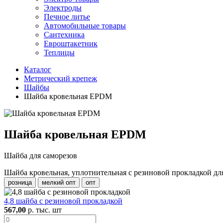
Электроды
Печное литье
Автомобильные товары
Сантехника
Евроштакетник
Теплицы
Каталог
Метрический крепеж
Шайбы
Шайба кровельная EPDM
Шайба кровельная EPDM
Шайба для саморезов
Шайба кровельная, уплотнительная с резиновой прокладкой для
розница
мелкий опт
опт
4,8 шайба с резиновой прокладкой
567,00
р. тыс. шт