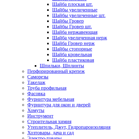
Шайба плоская шт.
Шайбы увеличенные
Шайбы увеличенные шт.
Шайбы Гровер
Шайбы Гровер шт.
Шайба нержавеющая
Шайба увеличенная нерж
Шайба Гровер нерж
Шайбы стопорные
Шайба кровельная
Шайба пластиковая
Шпильки, Шплинты
Перфорированный крепеж
Саморезы
Такелаж
Труба профильная
Фасовка
Фурнитура мебельная
Фурнитура для окон и дверей
Хомуты
Инструмент
Строительная химия
Утеплитель, Джут, Гидропароизоляция
Хозтовары, дача и сад
Электро-товары