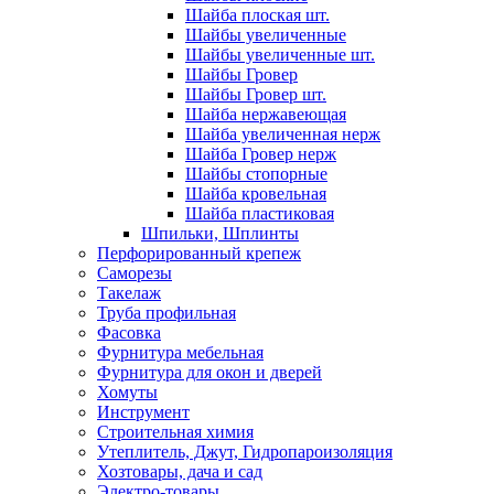
Шайба плоская шт.
Шайбы увеличенные
Шайбы увеличенные шт.
Шайбы Гровер
Шайбы Гровер шт.
Шайба нержавеющая
Шайба увеличенная нерж
Шайба Гровер нерж
Шайбы стопорные
Шайба кровельная
Шайба пластиковая
Шпильки, Шплинты
Перфорированный крепеж
Саморезы
Такелаж
Труба профильная
Фасовка
Фурнитура мебельная
Фурнитура для окон и дверей
Хомуты
Инструмент
Строительная химия
Утеплитель, Джут, Гидропароизоляция
Хозтовары, дача и сад
Электро-товары