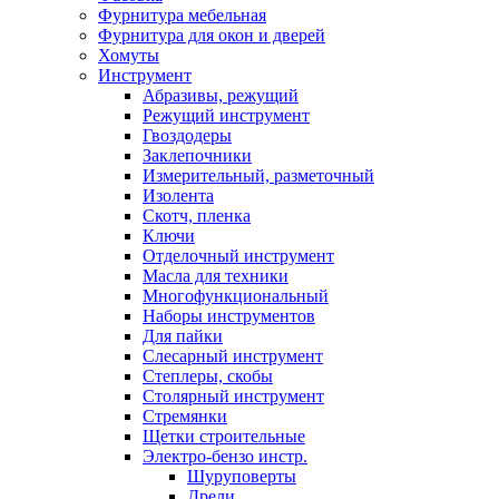
Фурнитура мебельная
Фурнитура для окон и дверей
Хомуты
Инструмент
Абразивы, режущий
Режущий инструмент
Гвоздодеры
Заклепочники
Измерительный, разметочный
Изолента
Скотч, пленка
Ключи
Отделочный инструмент
Масла для техники
Многофункциональный
Наборы инструментов
Для пайки
Слесарный инструмент
Степлеры, скобы
Столярный инструмент
Стремянки
Щетки строительные
Электро-бензо инстр.
Шуруповерты
Дрели