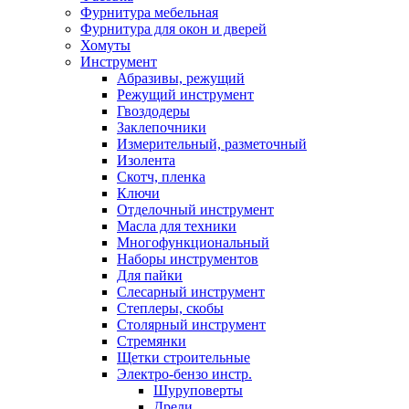
Фурнитура мебельная
Фурнитура для окон и дверей
Хомуты
Инструмент
Абразивы, режущий
Режущий инструмент
Гвоздодеры
Заклепочники
Измерительный, разметочный
Изолента
Скотч, пленка
Ключи
Отделочный инструмент
Масла для техники
Многофункциональный
Наборы инструментов
Для пайки
Слесарный инструмент
Степлеры, скобы
Столярный инструмент
Стремянки
Щетки строительные
Электро-бензо инстр.
Шуруповерты
Дрели