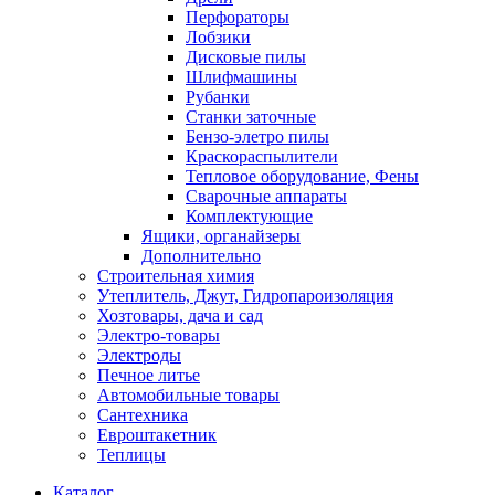
Перфораторы
Лобзики
Дисковые пилы
Шлифмашины
Рубанки
Станки заточные
Бензо-элетро пилы
Краскораспылители
Тепловое оборудование, Фены
Сварочные аппараты
Комплектующие
Ящики, органайзеры
Дополнительно
Строительная химия
Утеплитель, Джут, Гидропароизоляция
Хозтовары, дача и сад
Электро-товары
Электроды
Печное литье
Автомобильные товары
Сантехника
Евроштакетник
Теплицы
Каталог