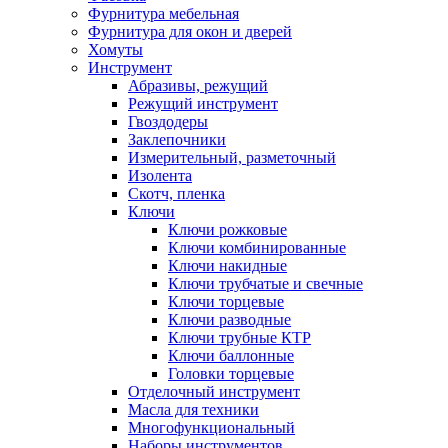
Фурнитура мебельная
Фурнитура для окон и дверей
Хомуты
Инструмент
Абразивы, режущий
Режущий инструмент
Гвоздодеры
Заклепочники
Измерительный, разметочный
Изолента
Скотч, пленка
Ключи
Ключи рожковые
Ключи комбинированные
Ключи накидные
Ключи трубчатые и свечные
Ключи торцевые
Ключи разводные
Ключи трубные КТР
Ключи баллонные
Головки торцевые
Отделочный инструмент
Масла для техники
Многофункциональный
Наборы инструментов