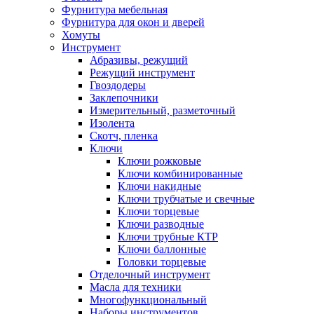
Фурнитура мебельная
Фурнитура для окон и дверей
Хомуты
Инструмент
Абразивы, режущий
Режущий инструмент
Гвоздодеры
Заклепочники
Измерительный, разметочный
Изолента
Скотч, пленка
Ключи
Ключи рожковые
Ключи комбинированные
Ключи накидные
Ключи трубчатые и свечные
Ключи торцевые
Ключи разводные
Ключи трубные КТР
Ключи баллонные
Головки торцевые
Отделочный инструмент
Масла для техники
Многофункциональный
Наборы инструментов