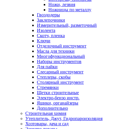
Ножи, лезвия
Ножницы по металлу
Гвоздодеры
Заклепочники
Измерительный, разметочный
Изолента
Скотч, пленка
Ключи
Отделочный инструмент
Масла для техники
Многофункциональный
Наборы инструментов
Для пайки
Слесарный инструмент
Степлеры, скобы
Столярный инструмент
Стремянки
Щетки строительные
Электро-бензо инстр.
Ящики, органайзеры
Дополнительно
Строительная химия
Утеплитель, Джут, Гидропароизоляция
Хозтовары, дача и сад
Электро-товары