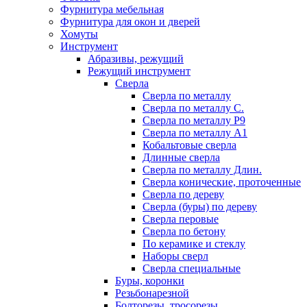
Фурнитура мебельная
Фурнитура для окон и дверей
Хомуты
Инструмент
Абразивы, режущий
Режущий инструмент
Сверла
Сверла по металлу
Сверла по металлу С.
Сверла по металлу Р9
Сверла по металлу А1
Кобальтовые сверла
Длинные сверла
Сверла по металлу Длин.
Сверла конические, проточенные
Сверла по дереву
Сверла (буры) по дереву
Сверла перовые
Сверла по бетону
По керамике и стеклу
Наборы сверл
Сверла специальные
Буры, коронки
Резьбонарезной
Болторезы, тросорезы