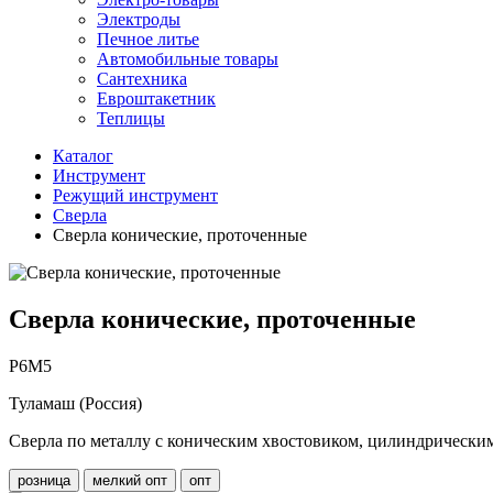
Электроды
Печное литье
Автомобильные товары
Сантехника
Евроштакетник
Теплицы
Каталог
Инструмент
Режущий инструмент
Сверла
Сверла конические, проточенные
Сверла конические, проточенные
Р6М5
Туламаш (Россия)
Сверла по металлу с коническим хвостовиком, цилиндрическ
розница
мелкий опт
опт