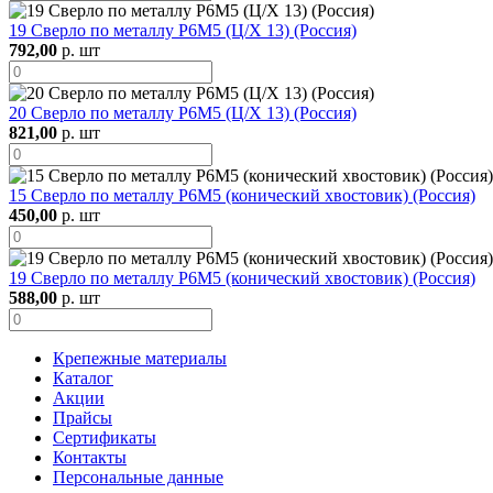
19 Сверло по металлу Р6М5 (Ц/Х 13) (Россия)
792,00
р. шт
20 Сверло по металлу Р6М5 (Ц/Х 13) (Россия)
821,00
р. шт
15 Сверло по металлу Р6М5 (конический хвостовик) (Россия)
450,00
р. шт
19 Сверло по металлу Р6М5 (конический хвостовик) (Россия)
588,00
р. шт
Крепежные материалы
Каталог
Акции
Прайсы
Сертификаты
Контакты
Персональные данные