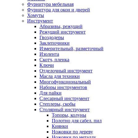
Фурнитура мебельная
Фурнитура для окон и дверей
Хомуты
Инструмент
Абразивы, режущий
Режущий инструмент
Гвоздодеры
Заклепочники
Измерительный, разметочный
Изолента
Скотч, пленка
Ключи
Отделочный инструмент
Масла для техники
Многофункциональный
Наборы инструментов
Для пайки
Слесарный инструмент
Степлеры, скобы
Столярный инструмент
Топоры, колуны
Полотно для сабел. пил
Киянки
Ножовки по дереву
Ножовки по металлу