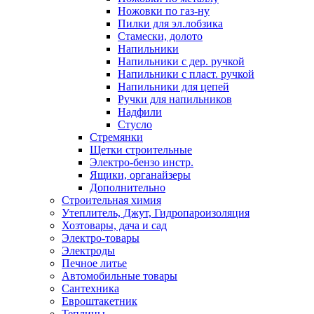
Ножовки по газ-ну
Пилки для эл.лобзика
Стамески, долото
Напильники
Напильники с дер. ручкой
Напильники с пласт. ручкой
Напильники для цепей
Ручки для напильников
Надфили
Стусло
Стремянки
Щетки строительные
Электро-бензо инстр.
Ящики, органайзеры
Дополнительно
Строительная химия
Утеплитель, Джут, Гидропароизоляция
Хозтовары, дача и сад
Электро-товары
Электроды
Печное литье
Автомобильные товары
Сантехника
Евроштакетник
Теплицы